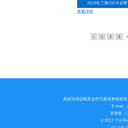
2023长三角CIO大会
查看详情
‹
1
2
3
具体活动议程及合作方案请来电咨询：电话/传
E-mail：
君智壹（
© 2017 I
沪ICP备20