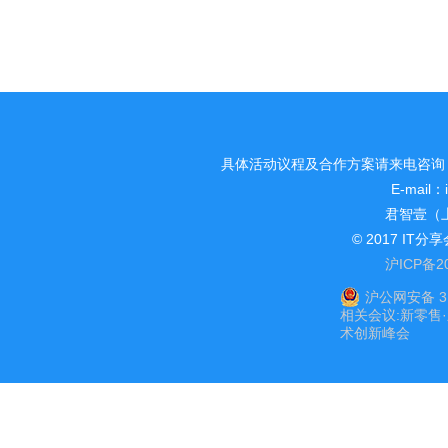
具体活动议程及合作方案请来电咨询：电话/传
E-mail：
君智壹（
© 2017 I
沪ICP备20
沪公网安备 31
相关会议:
新零售
术创新峰会