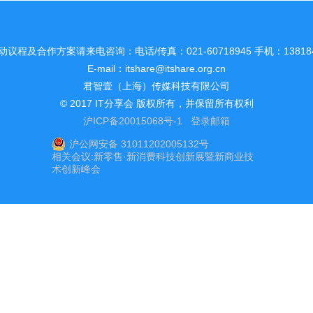
议程及合作方案请来电咨询：电话/传真：021-60718945 手机：138184
E-mail：
itshare@itshare.org.cn
君智壹（上海）传媒科技有限公司
© 2017 IT分享会 版权所有，并保留所有权利
沪ICP备20015068号-1
登录邮箱
沪公网安备 31011202005132号
相关会议:
新零售·新消费科技创新展暨新商业技
术创新峰会